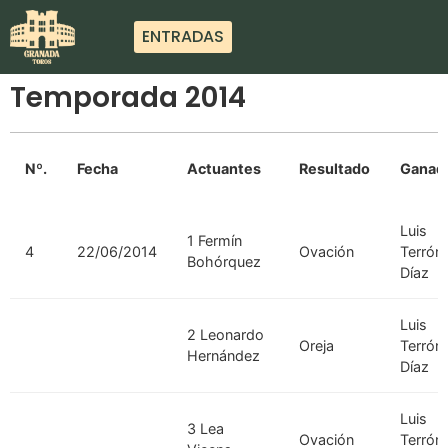
ENTRADAS
Temporada 2014
Nº.
Fecha
Actuantes
Resultado
Ganade
Luis
1 Fermín
4
22/06/2014
Ovación
Terrón
Bohórquez
Díaz
Luis
2 Leonardo
Oreja
Terrón
Hernández
Díaz
Luis
3 Lea
Ovación
Terrón