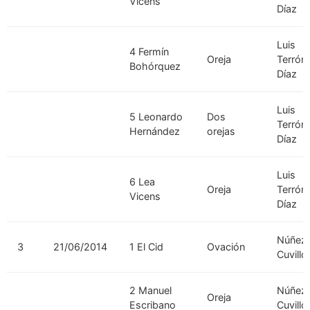
Vicens
Díaz
Luis
4 Fermín
Oreja
Terrón
Bohórquez
Díaz
Luis
5 Leonardo
Dos
Terrón
Hernández
orejas
Díaz
Luis
6 Lea
Oreja
Terrón
Vicens
Díaz
Núñez 
3
21/06/2014
1 El Cid
Ovación
Cuvillo
2 Manuel
Núñez 
Oreja
Escribano
Cuvillo