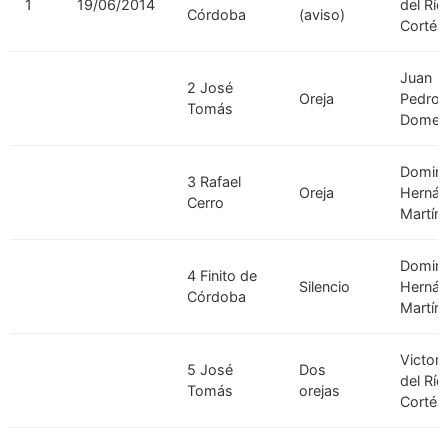
1
19/06/2014
del Río
Córdoba
(aviso)
Cortés
Juan
2 José
Oreja
Pedro
Tomás
Domec
Domin
3 Rafael
Oreja
Herná
Cerro
Martín
Domin
4 Finito de
Silencio
Herná
Córdoba
Martín
Victori
5 José
Dos
del Río
Tomás
orejas
Cortés