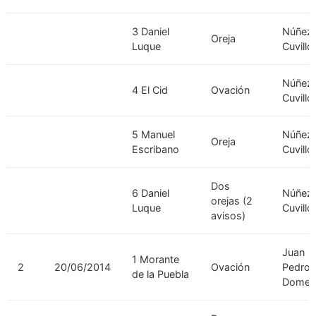
3 Daniel
Núñez 
Oreja
Luque
Cuvillo
Núñez 
4 El Cid
Ovación
Cuvillo
5 Manuel
Núñez 
Oreja
Escribano
Cuvillo
Dos
6 Daniel
Núñez 
orejas (2
Luque
Cuvillo
avisos)
Juan
1 Morante
2
20/06/2014
Ovación
Pedro
de la Puebla
Domec