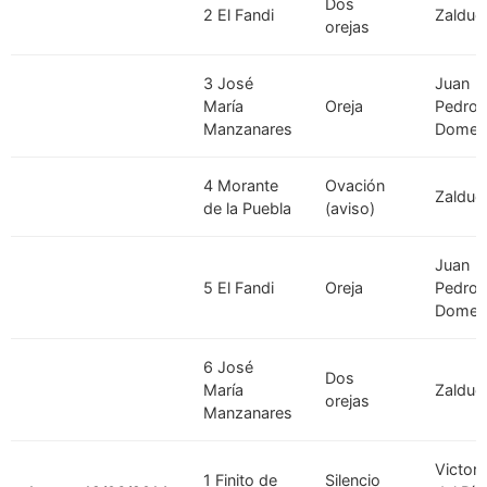
Dos
2 El Fandi
Zaldue
orejas
3 José
Juan
María
Oreja
Pedro
Manzanares
Domec
4 Morante
Ovación
Zaldue
de la Puebla
(aviso)
Juan
5 El Fandi
Oreja
Pedro
Domec
6 José
Dos
María
Zaldue
orejas
Manzanares
Victori
1 Finito de
Silencio