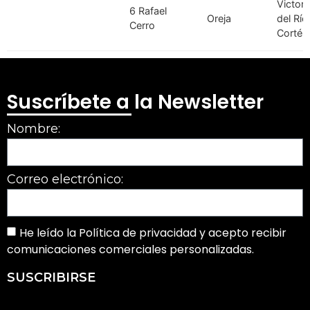
Victori
6 Rafael
Oreja
del Río
Cerro
Cortés
Suscríbete a la Newsletter
Nombre:
Correo electrónico:
He leído la Política de privacidad y acepto recibir
comunicaciones comerciales personalizadas.
SUSCRIBIRSE