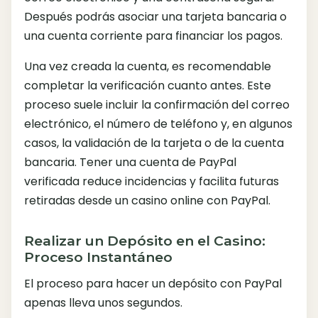
Después podrás asociar una tarjeta bancaria o
una cuenta corriente para financiar los pagos.
Una vez creada la cuenta, es recomendable
completar la verificación cuanto antes. Este
proceso suele incluir la confirmación del correo
electrónico, el número de teléfono y, en algunos
casos, la validación de la tarjeta o de la cuenta
bancaria. Tener una cuenta de PayPal
verificada reduce incidencias y facilita futuras
retiradas desde un casino online con PayPal.
Realizar un Depósito en el Casino:
Proceso Instantáneo
El proceso para hacer un depósito con PayPal
apenas lleva unos segundos.