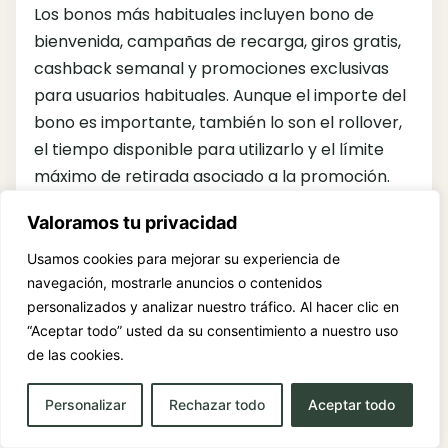
Los bonos más habituales incluyen bono de
bienvenida, campañas de recarga, giros gratis,
cashback semanal y promociones exclusivas
para usuarios habituales. Aunque el importe del
bono es importante, también lo son el rollover,
el tiempo disponible para utilizarlo y el límite
máximo de retirada asociado a la promoción.
Valoramos tu privacidad
PayPal vs. Otros Métodos de Pago:
¿Cuál elegir?
Usamos cookies para mejorar su experiencia de
navegación, mostrarle anuncios o contenidos
personalizados y analizar nuestro tráfico. Al hacer clic en
Elegir el mejor método de pago depende de las
“Aceptar todo” usted da su consentimiento a nuestro uso
prioridades de cada jugador. Algunos buscan la
de las cookies.
máxima rapidez, otros prefieren privacidad o
disponibilidad para realizar retiradas. PayPal
Personalizar
Rechazar todo
Aceptar todo
destaca por ofrecer un buen equilibrio entre