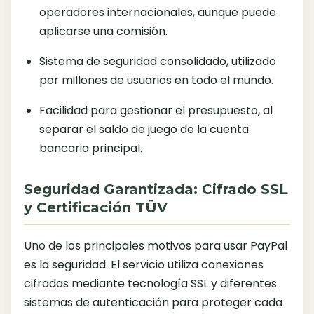
operadores internacionales, aunque puede
aplicarse una comisión.
Sistema de seguridad consolidado, utilizado
por millones de usuarios en todo el mundo.
Facilidad para gestionar el presupuesto, al
separar el saldo de juego de la cuenta
bancaria principal.
Seguridad Garantizada: Cifrado SSL
y Certificación TÜV
Uno de los principales motivos para usar PayPal
es la seguridad. El servicio utiliza conexiones
cifradas mediante tecnología SSL y diferentes
sistemas de autenticación para proteger cada