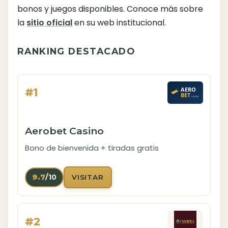
bonos y juegos disponibles. Conoce más sobre
la
sitio oficial
en su web institucional.
RANKING DESTACADO
#1
Aerobet Casino
Bono de bienvenida + tiradas gratis
9.7
/10
VISITAR
#2