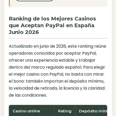
Ranking de los Mejores Casinos
que Aceptan PayPal en España
Junio 2026
Actualizado en junio de 2026, este ranking reúne
operadores conocidos por aceptar PayPal,
ofrecer una experiencia estable y trabajar
dentro del marco regulado español. Para elegir
el mejor casino con PayPal, no basta con mirar
el bono: también importan el depósito mínimo,
la velocidad de retirada, la licencia y la claridad
de las condiciones.
Casino online
Rating
Depósito mínimo