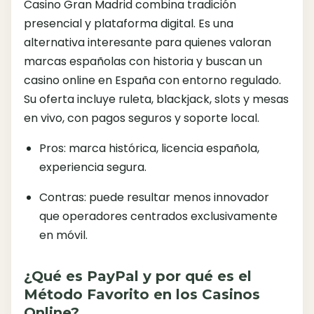
Casino Gran Madrid combina tradición
presencial y plataforma digital. Es una
alternativa interesante para quienes valoran
marcas españolas con historia y buscan un
casino online en España con entorno regulado.
Su oferta incluye ruleta, blackjack, slots y mesas
en vivo, con pagos seguros y soporte local.
Pros: marca histórica, licencia española,
experiencia segura.
Contras: puede resultar menos innovador
que operadores centrados exclusivamente
en móvil.
¿Qué es PayPal y por qué es el
Método Favorito en los Casinos
Online?