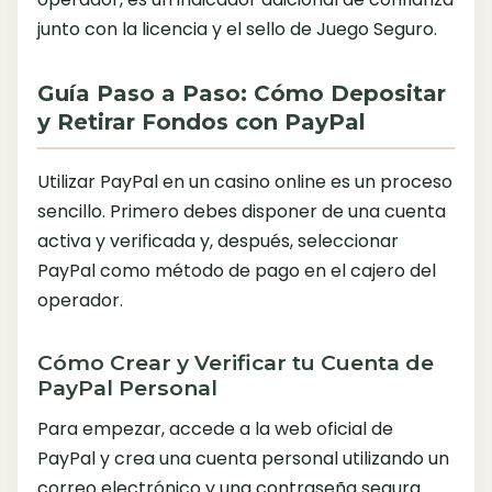
junto con la licencia y el sello de Juego Seguro.
Guía Paso a Paso: Cómo Depositar
y Retirar Fondos con PayPal
Utilizar PayPal en un casino online es un proceso
sencillo. Primero debes disponer de una cuenta
activa y verificada y, después, seleccionar
PayPal como método de pago en el cajero del
operador.
Cómo Crear y Verificar tu Cuenta de
PayPal Personal
Para empezar, accede a la web oficial de
PayPal y crea una cuenta personal utilizando un
correo electrónico y una contraseña segura.