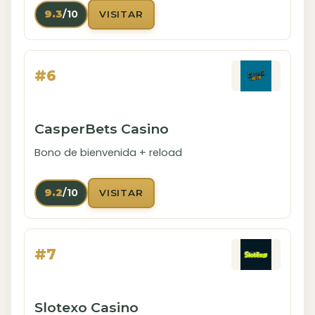
9.3
/10
VISITAR
#6
CasperBets Casino
Bono de bienvenida + reload
9.2
/10
VISITAR
#7
Slotexo Casino