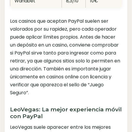
Wanabet
8,3/10
10€
Los casinos que aceptan PayPal suelen ser
valorados por su rapidez, pero cada operador
puede aplicar límites propios. Antes de hacer
un depósito en un casino, conviene comprobar
si PayPal sirve tanto para ingresar como para
retirar, ya que algunos sitios solo lo permiten en
una dirección. También es importante jugar
únicamente en casinos online con licencia y
verificar que aparezca el sello de “Juego
Seguro”.
LeoVegas: La mejor experiencia móvil
con PayPal
LeoVegas suele aparecer entre los mejores