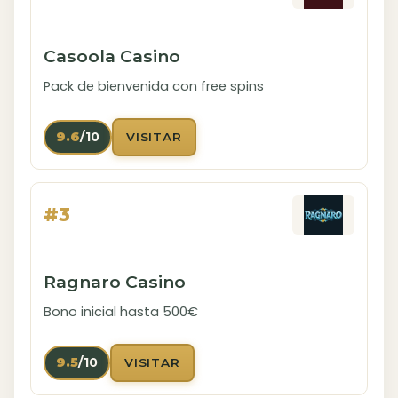
Casoola Casino
Pack de bienvenida con free spins
9.6
/10
VISITAR
#3
Ragnaro Casino
Bono inicial hasta 500€
9.5
/10
VISITAR